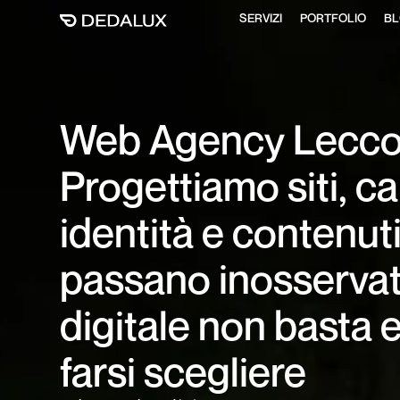
S
E
R
V
I
Z
I
P
O
R
T
F
O
L
I
O
B
L
S
E
R
V
I
Z
I
P
O
R
T
F
O
L
I
O
B
L
Web Agency Lecc
Progettiamo siti, 
identità e contenut
passano inosservat
digitale non basta 
farsi scegliere