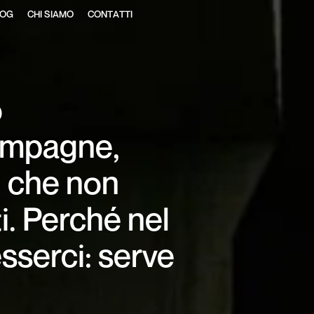
O
G
C
H
I
S
I
A
M
O
C
O
N
T
A
T
T
I
O
G
C
H
I
S
I
A
M
O
C
O
N
T
A
T
T
I
o
campagne,
i che non
i. Perché nel
esserci: serve